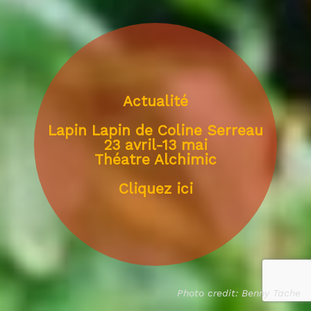
Actualité
Lapin Lapin de Coline Serreau
23 avril-13 mai
Théatre Alchimic
Cliquez ici
Photo credit: Benny Tache